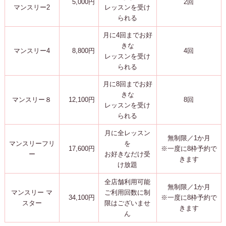
5,000円
2回
マンスリー2
レッスンを受け
られる
月に4回までお好
きな
マンスリー4
8,800円
4回
レッスンを受け
られる
月に8回までお好
きな
マンスリー８
12,100円
8回
レッスンを受け
られる
月に全レッスン
無制限／1か月
マンスリーフリ
を
17,600円
※一度に8枠予約で
ー
お好きなだけ受
きます
け放題
全店舗利用可能
無制限／1か月
マンスリー マ
ご利用回数に制
34,100円
※一度に8枠予約で
スター
限はございませ
きます
ん